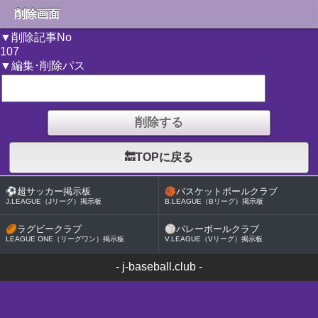
削除画面
▼削除記事No
107
▼編集･削除パス
🔙TOPに戻る
⚽
超サッカー掲示板
🏀
バスケットボールクラブ
J.LEAGUE（Jリーグ）掲示板
B.LEAGUE（Bリーグ）掲示板
🏉
ラグビークラブ
🏐
バレーボールクラブ
LEAGUE ONE（リーグワン）掲示板
V.LEAGUE（Vリーグ）掲示板
-
j-baseball.club
-