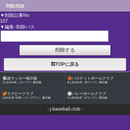
削除画面
▼削除記事No
107
▼編集･削除パス
🔙TOPに戻る
⚽
超サッカー掲示板
🏀
バスケットボールクラブ
J.LEAGUE（Jリーグ）掲示板
B.LEAGUE（Bリーグ）掲示板
🏉
ラグビークラブ
🏐
バレーボールクラブ
LEAGUE ONE（リーグワン）掲示板
V.LEAGUE（Vリーグ）掲示板
-
j-baseball.club
-