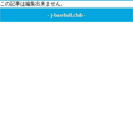
この記事は編集出来ません。
-
j-baseball.club
-