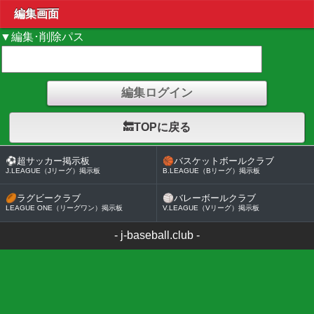
編集画面
▼編集･削除パス
🔙TOPに戻る
⚽
超サッカー掲示板
🏀
バスケットボールクラブ
J.LEAGUE（Jリーグ）掲示板
B.LEAGUE（Bリーグ）掲示板
🏉
ラグビークラブ
🏐
バレーボールクラブ
LEAGUE ONE（リーグワン）掲示板
V.LEAGUE（Vリーグ）掲示板
-
j-baseball.club
-